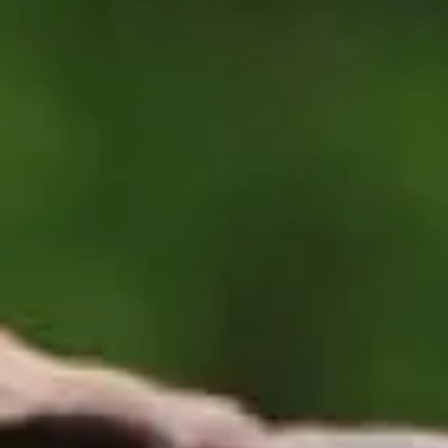
Hit enter to search or ESC to close