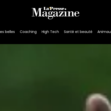
s belles
Coaching
High Tech
Santé et beauté
Animau