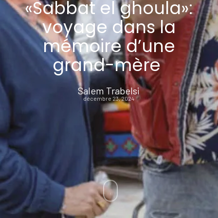
«Sabbat el ghoula»:
voyage dans la
mémoire d’une
grand-mère
Salem Trabelsi
décembre 23, 2024