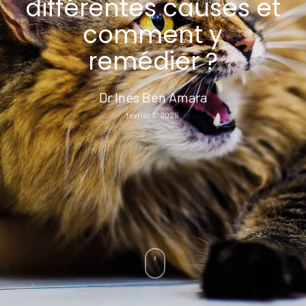
différentes causes et
comment y
remédier ?
Dr Ines Ben Amara
février 3, 2025