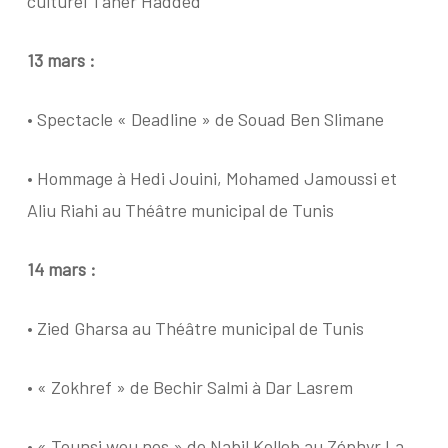
culturel Taher Hadded
13 mars :
• Spectacle « Deadline » de Souad Ben Slimane
• Hommage à Hedi Jouini, Mohamed Jamoussi et
Aliu Riahi au Théâtre municipal de Tunis
14 mars :
• Zied Gharsa au Théâtre municipal de Tunis
• « Zokhref » de Bechir Salmi à Dar Lasrem
• « Tounsi wou nos » de Nabil Kolleb au Zéphyr La