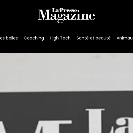
s belles
Coaching
High Tech
Santé et beauté
Animau