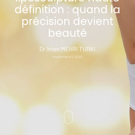
définition : quand la
précision devient
beauté
Dr Imen MEHRI TURKI
septembre 1, 2025