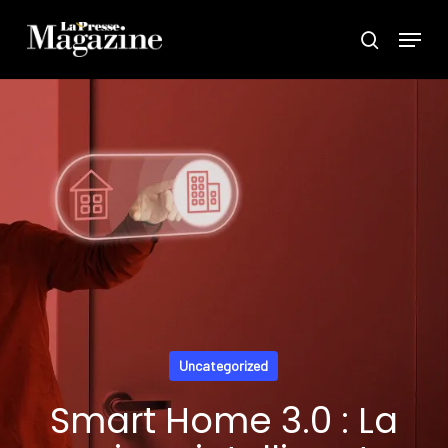
Skip
Menu
search
to
main
content
Uncategorized
Smart Home 3.0 : La