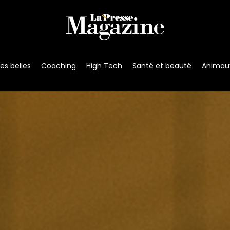
s belles
Coaching
High Tech
Santé et beauté
Animau