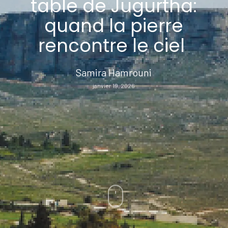
table de Jugurtha:
quand la pierre
rencontre le ciel
Samira Hamrouni
janvier 19, 2026