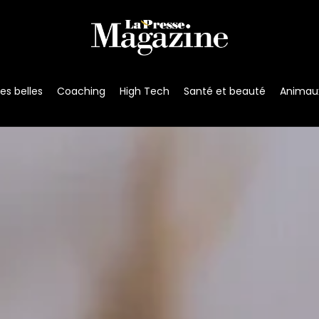
s belles
Coaching
High Tech
Santé et beauté
Animau