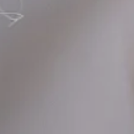
Hit enter to search or ESC to close