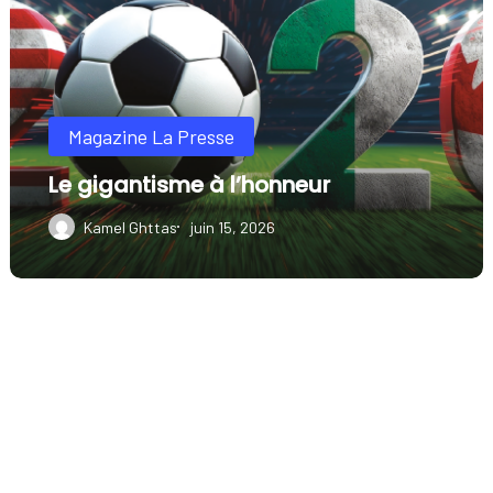
à
l’honneur
Magazine La Presse
Le gigantisme à l’honneur
Kamel Ghttas
juin 15, 2026