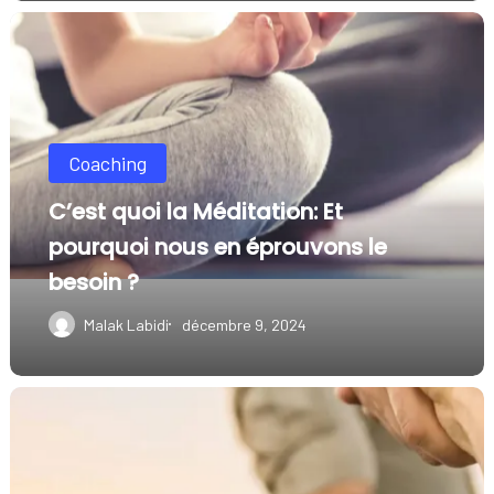
C’est
quoi
la
Méditation:
Coaching
Et
pourquoi
C’est quoi la Méditation: Et
nous
pourquoi nous en éprouvons le
en
besoin ?
éprouvons
Malak Labidi
décembre 9, 2024
le
besoin ?
Société
moderne:
jamais