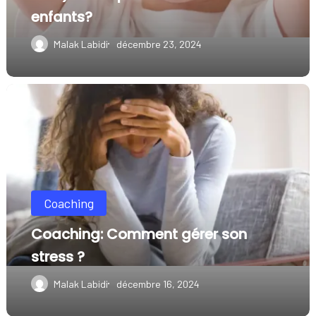
t-
enfants?
il
Malak Labidi
décembre 23, 2024
nos
enfants?
Coaching:
Comment
gérer
son
stress
Coaching
?
Coaching: Comment gérer son
stress ?
Malak Labidi
décembre 16, 2024