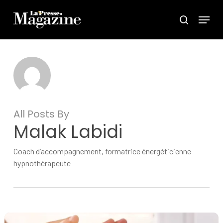
Skip
Menu
search
to
main
content
All Posts By
Malak Labidi
Coach d’accompagnement, formatrice énergéticienne
hypnothérapeute
L’hypnose