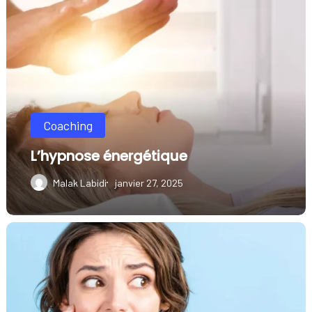
énergétique
Coaching
L’hypnose énergétique
Malak Labidi
janvier 27, 2025
La
culpabilité
Le
coupable