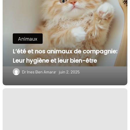
et
nos
animaux
de
Animaux
compagnie:
Leur
L’été et nos animaux de compagnie:
hygiène
Leur hygiène et leur bien-être
et
Dr Ines Ben Amara
juin 2, 2025
leur
bien-
Bien
être
nourrir
son
chien
ou