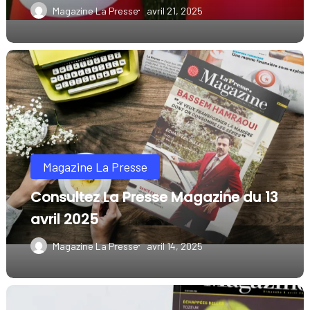
livre
Magazine La Presse
avril 21, 2025
de
Tunis.
Consultez
La
Presse
Magazine
du
Magazine La Presse
13
avril
Consultez La Presse Magazine du 13
2025
avril 2025
Magazine La Presse
avril 14, 2025
Consultez