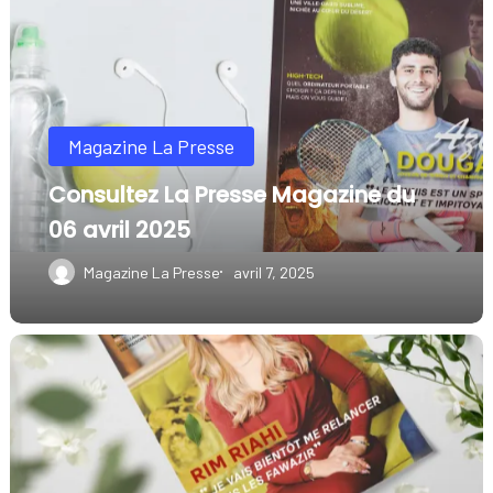
La
Presse
Magazine
du
Magazine La Presse
06
avril
Consultez La Presse Magazine du
2025
06 avril 2025
Magazine La Presse
avril 7, 2025
Consultez
La
Presse
Magazine
du