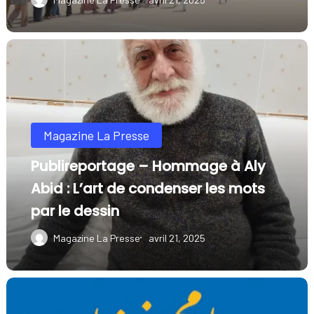
Tunis:
La
Publireportage
Foire
–
internationale
Hommage
du
à
livre…
Magazine La Presse
Aly
un
Abid
Publireportage – Hommage à Aly
rendez-
:
Abid : L’art de condenser les mots
vous
L’art
par le dessin
renouvelé
de
avec
Magazine La Presse
avril 21, 2025
condenser
le
les
développement
Foire
mots
culturel
internationale