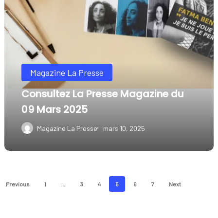
La
Presse
Magazine
du
Magazine La Presse
09
Mars
Consultez La Presse Magazine du
2025
09 Mars 2025
Magazine La Presse
mars 10, 2025
Previous
1
…
3
4
5
6
7
Next