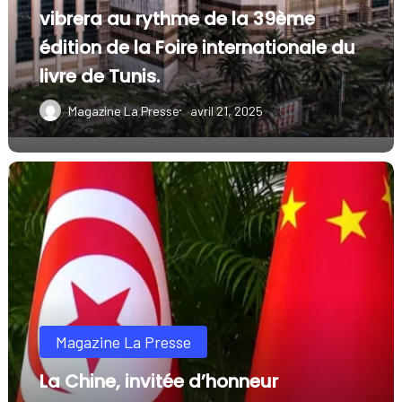
Chedli
vibrera au rythme de la 39ème
Klibi:
édition de la Foire internationale du
vibrera
livre de Tunis.
au
Magazine La Presse
avril 21, 2025
rythme
de
La
la
Chine,
39ème
invitée
édition
d’honneur
de
la
Foire
Magazine La Presse
internationale
La Chine, invitée d’honneur
du