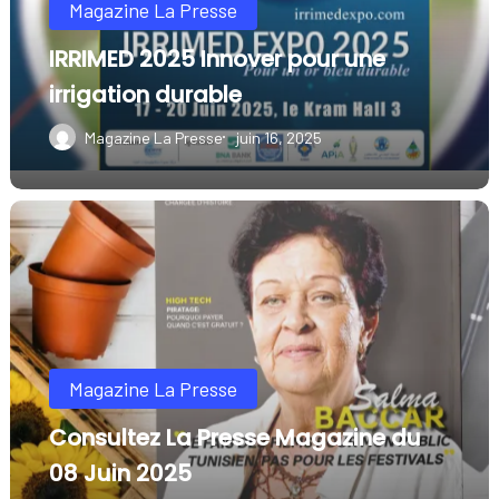
Magazine La Presse
irrigation
durable
IRRIMED 2025 Innover pour une
irrigation durable
Magazine La Presse
juin 16, 2025
Consultez
La
Presse
Magazine
du
Magazine La Presse
08
Juin
Consultez La Presse Magazine du
2025
08 Juin 2025