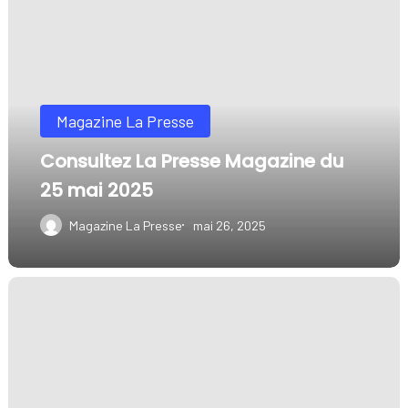
La
Presse
Magazine
du
Magazine La Presse
25
mai
Consultez La Presse Magazine du
2025
25 mai 2025
Magazine La Presse
mai 26, 2025
Consultez
La
Presse
Magazine
du