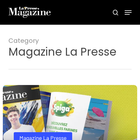
Skip
Menu
search
to
main
content
Category
Magazine La Presse
Consultez
La
Presse
Magazine
du
Magazine La Presse
06