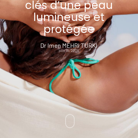
clés d’une peau
lumineuse et
protégée
Dr Imen MEHRI TURKI
juin 15, 2026