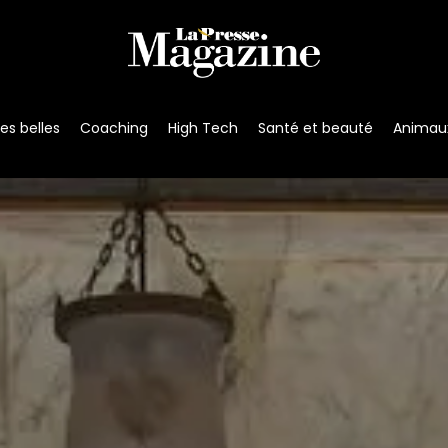
s belles
Coaching
High Tech
Santé et beauté
Animau