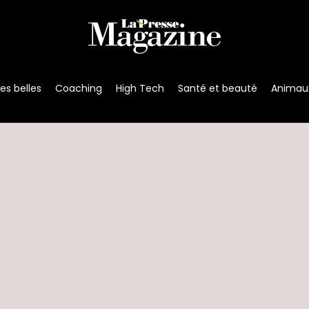
s belles
Coaching
High Tech
Santé et beauté
Animau