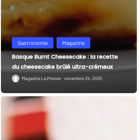
Gastronomie
Magazine
Basque Burnt Cheesecake : la recette
du cheesecake brûlé ultra-crémeux
Magazine La Presse
novembre 24, 2025
Cheesecake
Dubai:
Harmonie
orientale