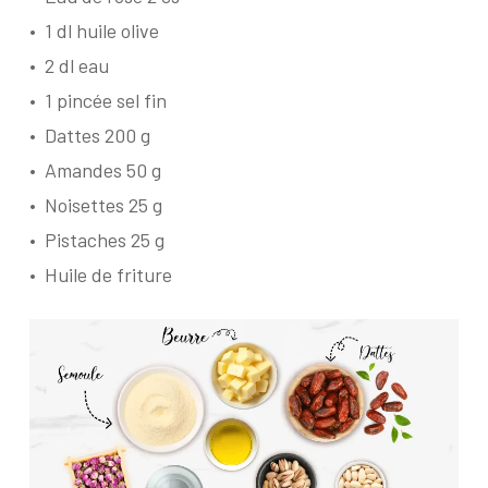
•
1 dl huile olive
•
2 dl eau
•
1 pincée sel fin
•
Dattes 200 g
•
Amandes 50 g
•
Noisettes 25 g
•
Pistaches 25 g
•
Huile de friture